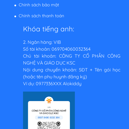
Chính sách bảo mật
Chính sách thanh toán
Khóa tiếng anh:
2. Ngân hàng: VIB
Số tài khoản: 069704060032364
Chủ tài khoản: CÔNG TY CỔ PHẦN CÔNG
NGHỆ VÀ GIÁO DỤC KSC
Nội dung chuyển khoản: SĐT + Tên gói học
(hoặc tên phụ huynh đăng ký)
Ví dụ: 0977336XXX Alokiddy