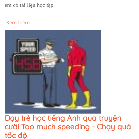
em có tài liệu học tập.
Xem thêm
Dạy trẻ học tiếng Anh qua truyện
cười Too much speeding - Chạy quá
tốc độ