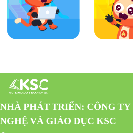
NHÀ PHÁT TRIỂN: CÔNG TY
NGHỆ VÀ GIÁO DỤC KSC