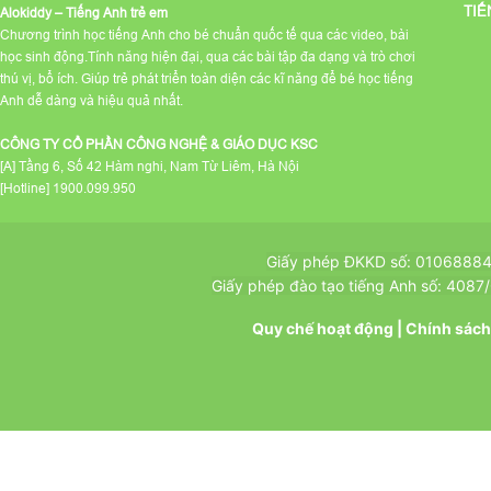
TIẾ
Alokiddy – Tiếng Anh trẻ em
Chương trình học tiếng Anh cho bé chuẩn quốc tế qua các video, bài
học sinh động.Tính năng hiện đại, qua các bài tập đa dạng và trò chơi
thú vị, bổ ích. Giúp trẻ phát triển toàn diện các kĩ năng để bé học tiếng
Anh dễ dàng và hiệu quả nhất.
CÔNG TY CỔ PHẦN CÔNG NGHỆ & GIÁO DỤC KSC
[A] Tầng 6, Số 42 Hàm nghi, Nam Từ Liêm, Hà Nội
[Hotline] 1900.099.950
Giấy phép ĐKKD số: 010688847
Giấy phép đào tạo tiếng Anh số: 408
Quy chế hoạt động
|
Chính sách