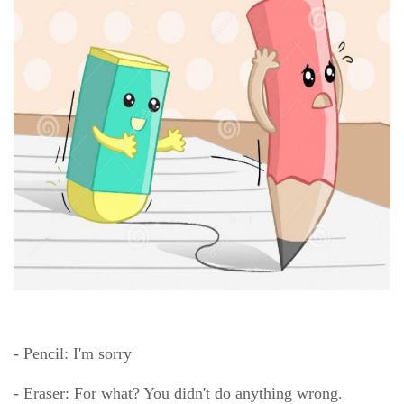
- Pencil: I'm sorry
- Eraser: For what? You didn't do anything wrong.