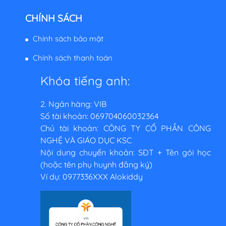
CHÍNH SÁCH
Chính sách bảo mật
Chính sách thanh toán
Khóa tiếng anh:
2. Ngân hàng: VIB
Số tài khoản: 069704060032364
Chủ tài khoản: CÔNG TY CỔ PHẦN CÔNG
NGHỆ VÀ GIÁO DỤC KSC
Nội dung chuyển khoản: SĐT + Tên gói học
(hoặc tên phụ huynh đăng ký)
Ví dụ: 0977336XXX Alokiddy