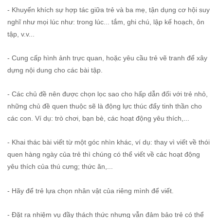
- Khuyến khích sự hợp tác giữa trẻ và ba mẹ, tận dụng cơ hội suy
nghĩ như mọi lúc như: trong lúc... tắm, ghi chú, lập kế hoạch, ôn
tập, v.v...
- Cung cấp hình ảnh trực quan, hoặc yêu cầu trẻ vẽ tranh để xây
dựng nội dung cho các bài tập.
- Các chủ đề nên được chọn lọc sao cho hấp dẫn đối với trẻ nhỏ,
những chủ đề quen thuộc sẽ là động lực thúc đẩy tinh thần cho
các con. Ví dụ: trò chơi, bạn bè, các hoạt động yêu thích,...
- Khai thác bài viết từ một góc nhìn khác, ví dụ: thay vì viết về thói
quen hàng ngày của trẻ thì chúng có thể viết về các hoạt động
yêu thích của thú cưng; thức ăn,...
- Hãy để trẻ lựa chọn nhân vật của riêng mình để viết.
- Đặt ra nhiệm vụ đầy thách thức nhưng vẫn đảm bảo trẻ có thể