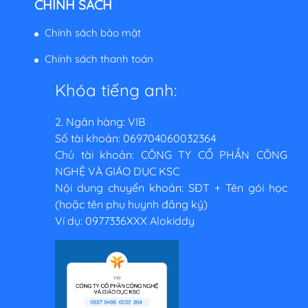
CHÍNH SÁCH
Chính sách bảo mật
Chính sách thanh toán
Khóa tiếng anh:
2. Ngân hàng: VIB
Số tài khoản: 069704060032364
Chủ tài khoản: CÔNG TY CỔ PHẦN CÔNG
NGHỆ VÀ GIÁO DỤC KSC
Nội dung chuyển khoản: SĐT + Tên gói học
(hoặc tên phụ huynh đăng ký)
Ví dụ: 0977336XXX Alokiddy