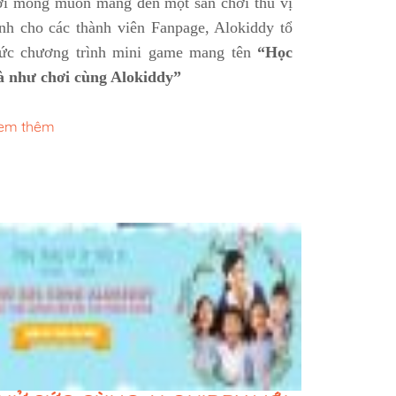
i mong muốn mang đến một sân chơi thú vị
nh cho các thành viên Fanpage, Alokiddy tổ
ức chương trình mini game mang tên
“Học
 như chơi cùng Alokiddy”
em thêm