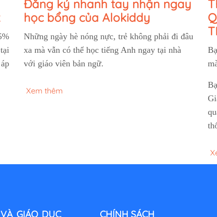
Đăng ký nhanh tay nhận ngay
T
k
học bổng của Alokiddy
Q
T
75%
Những ngày hè nóng nực, trẻ không phải đi đâu
tại
xa mà vẫn có thể học tiếng Anh ngay tại nhà
Bạ
 áp
với giáo viên bản ngữ.
mà
Bạ
Xem thêm
Gi
qu
th
X
VÀ GIÁO DỤC
CHÍNH SÁCH