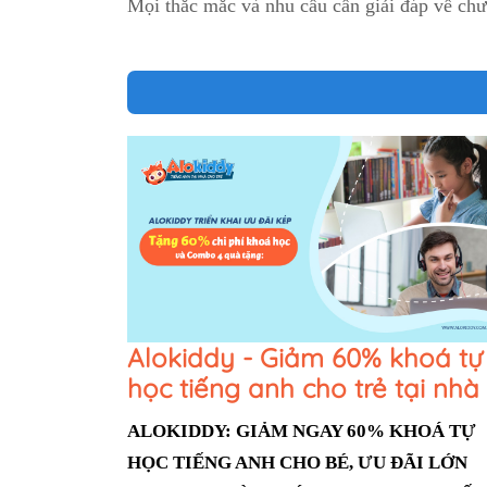
Mọi thắc mắc và nhu cầu cần giải đáp về chư
Alokiddy - Giảm 60% khoá tự
học tiếng anh cho trẻ tại nhà
ALOKIDDY: GIẢM NGAY 60% KHOÁ TỰ 
HỌC TIẾNG ANH CHO BÉ, ƯU ĐÃI LỚN 