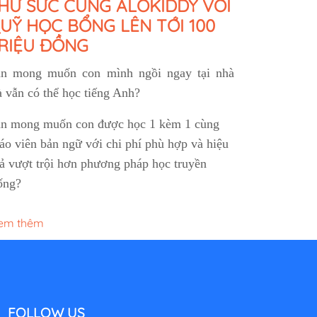
HỬ SỨC CÙNG ALOKIDDY VỚI
UỸ HỌC BỔNG LÊN TỚI 100
RIỆU ĐỒNG
n mong muốn con mình ngồi ngay tại nhà
 vẫn có thể học tiếng Anh?
n mong muốn con được học 1 kèm 1 cùng
áo viên bản ngữ với chi phí phù hợp và hiệu
ả vượt trội hơn phương pháp học truyền
ống?
em thêm
FOLLOW US