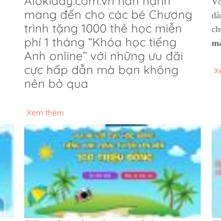
Alokiddy.com.vn hân hạnh
Vớ
mang đến cho các bé Chương
dà
trình tặng 1000 thẻ học miễn
ch
phí 1 tháng “Khóa học tiếng
mà
Anh online” với những ưu đãi
cực hấp dẫn mà bạn không
X
nên bỏ qua
Xem thêm