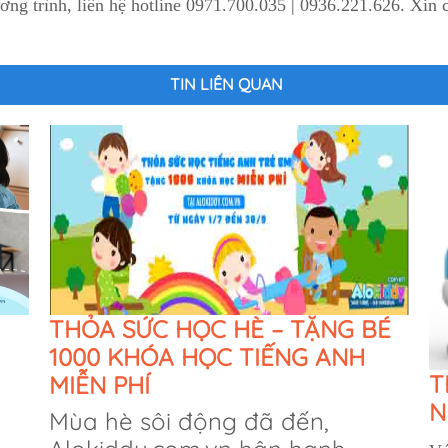
ơng trình, liên hệ hotline 0971.700.035 | 0936.221.626. Xin
TIN LIÊN QUAN
THỎA SỨC HỌC HÈ – TẶNG BÉ
1000 KHÓA HỌC TIẾNG ANH
T
MIỄN PHÍ
N
Mùa hè sôi động đã đến,