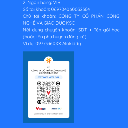
2. Ngân hàng: VIB
Số tài khoản: 069704060032364
Chủ tài khoản: CÔNG TY CỔ PHẦN CÔNG
NGHỆ VÀ GIÁO DỤC KSC
Nội dung chuyển khoản: SĐT + Tên gói học
(hoặc tên phụ huynh đăng ký)
Ví dụ: 0977336XXX Alokiddy