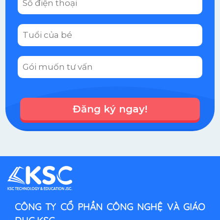
Đăng ký ngay!
CÔNG TY CỔ PHẦN CÔNG NGHỆ VÀ GIÁO