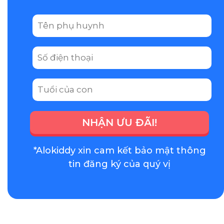
NHẬN ƯU ĐÃI!
*Alokiddy xin cam kết bảo mật thông
tin đăng ký của quý vị