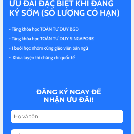
ĐĂNG KÝ NGAY ĐỂ
NHẬN ƯU ĐÃI!