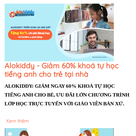
Alokiddy - Giảm 60% khoá tự học
tiếng anh cho trẻ tại nhà
ALOKIDDY: GIẢM NGAY 60% KHOÁ TỰ HỌC 
TIẾNG ANH CHO BÉ, ƯU ĐÃI LỚN CHƯƠNG TRÌNH 
LỚP HỌC TRỰC TUYẾN VỚI GIÁO VIÊN BẢN XỨ.
Xem thêm