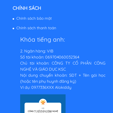
CHÍNH SÁCH
Chính sách bảo mật
Chính sách thanh toán
Khóa tiếng anh:
2. Ngân hàng: VIB
Số tài khoản: 069704060032364
Chủ tài khoản: CÔNG TY CỔ PHẦN CÔNG
NGHỆ VÀ GIÁO DỤC KSC
Nội dung chuyển khoản: SĐT + Tên gói học
(hoặc tên phụ huynh đăng ký)
Ví dụ: 0977336XXX Alokiddy