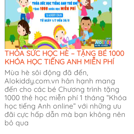
THỎA SỨC HỌC HÈ – TẶNG BÉ 1000
KHÓA HỌC TIẾNG ANH MIỄN PHÍ
Mùa hè sôi động đã đến,
Alokiddy.com.vn hân hạnh mang
đến cho các bé Chương trình tặng
1000 thẻ học miễn phí 1 tháng “Khóa
học tiếng Anh online” với những ưu
đãi cực hấp dẫn mà bạn không nên
bỏ qua