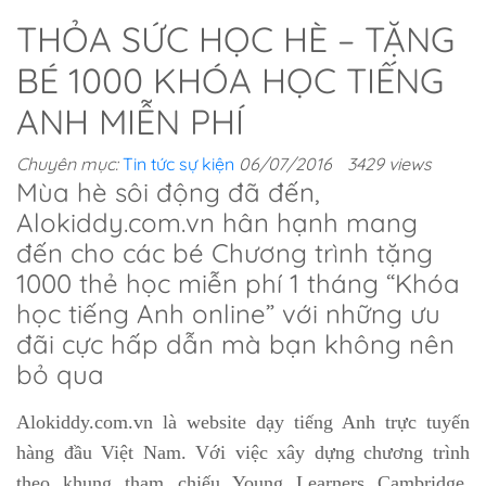
THỎA SỨC HỌC HÈ – TẶNG
BÉ 1000 KHÓA HỌC TIẾNG
ANH MIỄN PHÍ
Chuyên mục:
Tin tức sự kiện
06/07/2016
3429 views
Mùa hè sôi động đã đến,
Alokiddy.com.vn hân hạnh mang
đến cho các bé Chương trình tặng
1000 thẻ học miễn phí 1 tháng “Khóa
học tiếng Anh online” với những ưu
đãi cực hấp dẫn mà bạn không nên
bỏ qua
Alokiddy.com.vn là website dạy tiếng Anh trực tuyến
hàng đầu Việt Nam. Với việc xây dựng chương trình
theo khung tham chiếu Young Learners Cambridge,