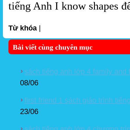
tiếng Anh I know shapes đ
Từ khóa
|
Bài viết cùng chuyên mục
sách tiếng anh lớp 4 family and 
08/06
first friend 1 sách giáo trình tiế
23/06
sách tiếng anh lớp 4 chương trì