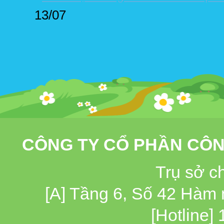
13/07
CÔNG TY CỔ PHẦN CÔN
Trụ sở c
[A] Tầng 6, Số 42 Hàm
[Hotline]