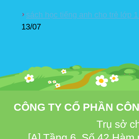
sách học tiếng anh cho trẻ lớp 
13/07
CÔNG TY CỔ PHẦN CÔN
Trụ sở c
[A] Tầng 6, Số 42 Hàm