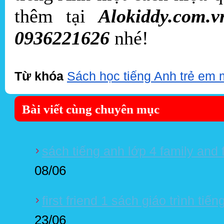
thêm tại
Alokiddy.com.v
0936221626
nhé!
Từ khóa
Sách học tiếng Anh trẻ em m
Bài viết cùng chuyên mục
sách tiếng anh lớp 4 family and 
08/06
first friend 1 sách giáo trình tiế
23/06