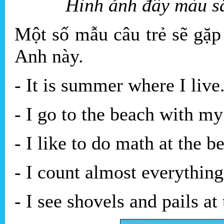
Hình ảnh đầy màu 
Một số mẫu câu trẻ sẽ gặp
Anh này.
- It is summer where I live
- I go to the beach with my
- I like to do math at the b
- I count almost everything
- I see shovels and pails at