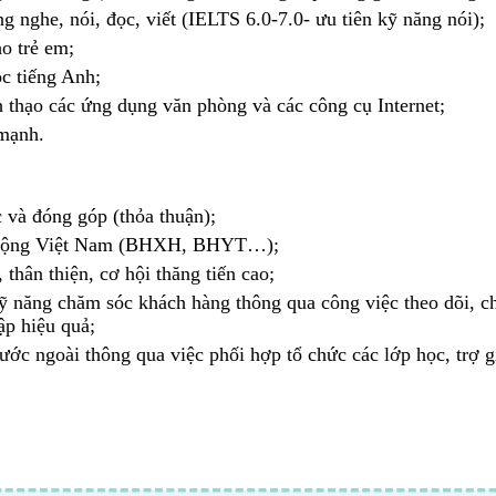
 nghe, nói, đọc, viết (IELTS 6.0-7.0- ưu tiên kỹ năng nói);
o trẻ em;
ọc tiếng Anh;
h thạo các ứng dụng văn phòng và các công cụ Internet;
 mạnh.
 và đóng góp (thỏa thuận);
ao động Việt Nam (BHXH, BHYT…);
thân thiện, cơ hội thăng tiến cao;
 kỹ năng chăm sóc khách hàng thông qua công việc theo dõi, 
ập hiệu quả;
ước ngoài thông qua việc phối hợp tổ chức các lớp học, trợ g