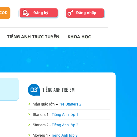
 COD
Đăng ký
Đăng nhập
TIẾNG ANH TRỰC TUYẾN
KHOA HỌC
TIẾNG ANH TRẺ EM
Mẫu giáo lớn
–
Pre Starters 2
Starters 1
-
Tiếng Anh lớp 1
Starters 2
-
Tiếng Anh lớp 2
Movers 1
-
Tiếng Anh lớp 3