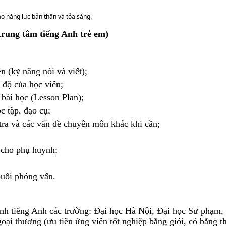
ao năng lực bản thân và tỏa sáng.
trung tâm tiếng Anh trẻ em)
n (kỹ năng nói và viết);
 độ của học viên;
 bài học (Lesson Plan);
c tập, đạo cụ;
 tra và các vấn đề chuyên môn khác khi cần;
i cho phụ huynh;
buổi phỏng vấn.
ành tiếng Anh các trường: Đại học Hà Nội, Đại học Sư phạm,
i thương (ưu tiên ứng viên tốt nghiệp bằng giỏi, có bằng th