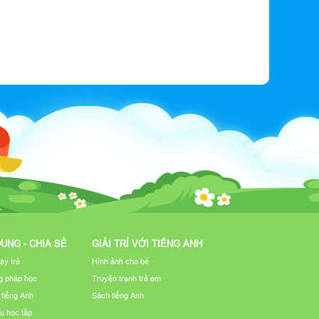
DUNG - CHIA SẺ
GIẢI TRÍ VỚI TIẾNG ANH
ạy trẻ
Hình ảnh cho bé
 pháp học
Truyện tranh trẻ em
u tiếng Anh
Sách tiếng Anh
ụ học tập