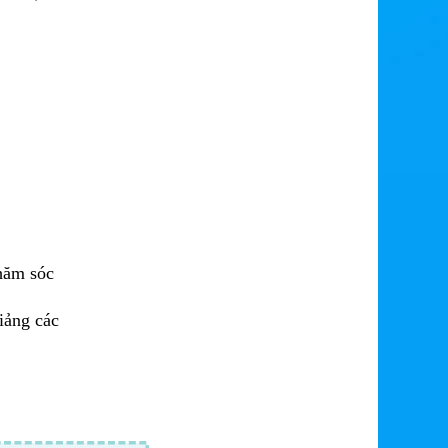
chăm sóc
iảng các