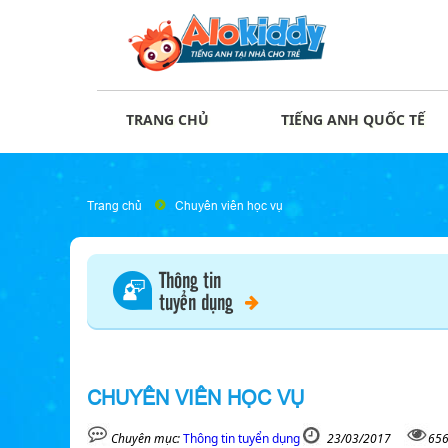
TRANG CHỦ
TIẾNG ANH QUỐC TẾ
Trang chủ
Chuyên viên học vụ
Thông tin
tuyển dụng
CHUYÊN VIÊN HỌC VỤ
Chuyên mục:
Thông tin tuyển dụng
23/03/2017
656