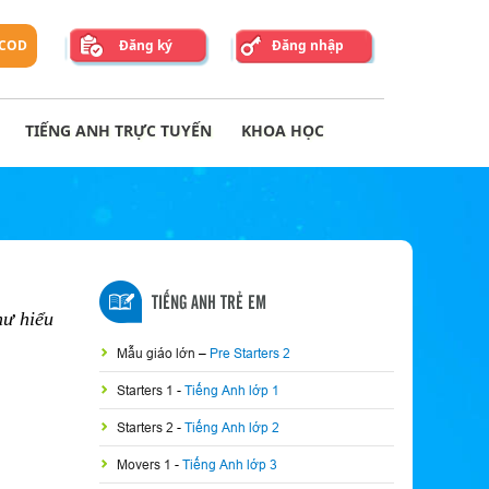
 COD
Đăng ký
Đăng nhập
TIẾNG ANH TRỰC TUYẾN
KHOA HỌC
TIẾNG ANH TRẺ EM
hư hiểu
Mẫu giáo lớn
–
Pre Starters 2
Starters 1
-
Tiếng Anh lớp 1
Starters 2
-
Tiếng Anh lớp 2
Movers 1
-
Tiếng Anh lớp 3