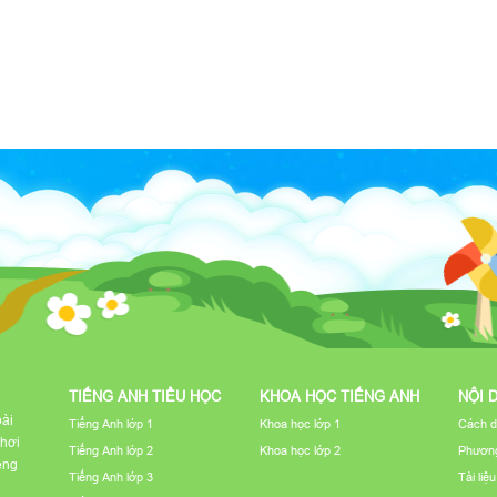
TIẾNG ANH TIỂU HỌC
KHOA HỌC TIẾNG ANH
NỘI 
bài
Tiếng Anh lớp 1
Khoa học lớp 1
Cách d
chơi
Tiếng Anh lớp 2
Khoa học lớp 2
Phương
iếng
Tiếng Anh lớp 3
Tài liệ