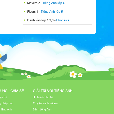
Movers 2
-
Tiếng Anh lớp 4
Flyers 1
-
Tiếng Anh lớp 5
Đánh vần lớp 1,2,3
-
Phoneics
DUNG - CHIA SẺ
GIẢI TRÍ VỚI TIẾNG ANH
ạy trẻ
Hình ảnh cho bé
 pháp học
Truyện tranh trẻ em
u tiếng Anh
Sách tiếng Anh