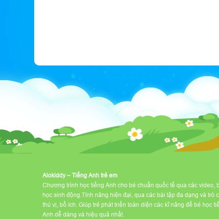
Alokiddy – Tiếng Anh trẻ em
Chương trình học tiếng Anh cho bé chuẩn quốc tế qua các video, 
học sinh động.Tính năng hiện đại, qua các bài tập đa dạng và trò 
thú vị, bổ ích. Giúp trẻ phát triển toàn diện các kĩ năng để bé học t
Anh dễ dàng và hiệu quả nhất.