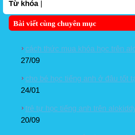
Từ khóa
|
Bài viết cùng chuyên mục
cách thức mua khóa học trên alo
27/09
cho bé học tiếng anh ở đâu tốt t
24/01
trẻ tự học tiếng anh trên alokid
20/09