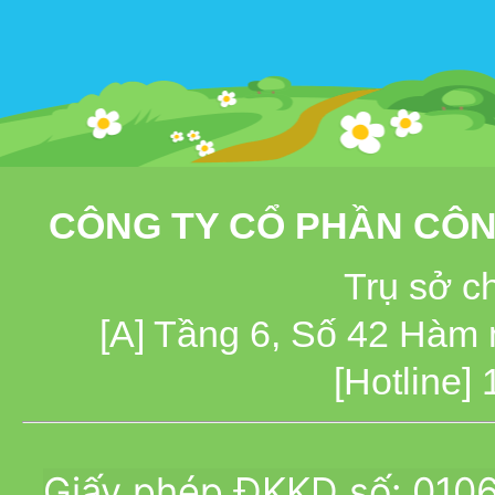
CÔNG TY CỔ PHẦN CÔN
Trụ sở c
[A] Tầng 6, Số 42 Hàm
[Hotline]
Giấy phép ĐKKD số: 010