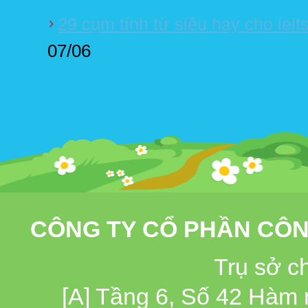
29 cụm tính từ siêu hay cho ielt
07/06
CÔNG TY CỔ PHẦN CÔN
Trụ sở c
[A] Tầng 6, Số 42 Hàm