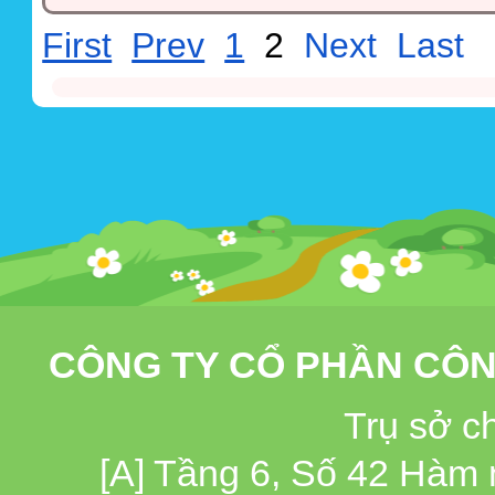
First
Prev
1
2
Next
Last
CÔNG TY CỔ PHẦN CÔN
Trụ sở c
[A] Tầng 6, Số 42 Hàm