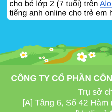
cho bé lớp 2 (7 tuổi) trên
Alo
tiếng anh online cho trẻ em 
CÔNG TY CỔ PHẦN CÔN
Trụ sở c
[A] Tầng 6, Số 42 Hàm