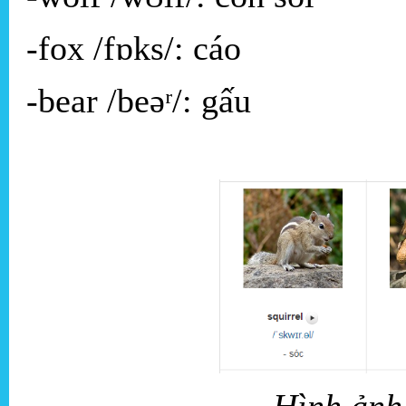
-fox /fɒks/: cáo
-bear /beəʳ/: gấu
Hình ảnh