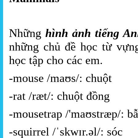
Những
hình ảnh tiếng An
những chủ đề học từ vựn
học tập cho các em.
-mouse /maʊs/: chuột
-rat /ræt/: chuột đồng
-mousetrap /'maʊstræp/: b
-squirrel /ˈskwɪr.əl/: sóc