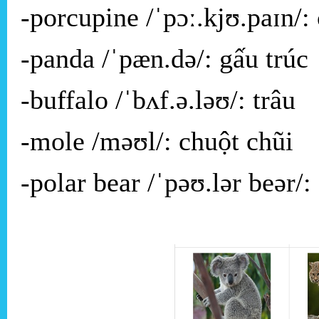
-porcupine /ˈpɔː.kjʊ.paɪn/
-panda /ˈpæn.də/: gấu trúc
-buffalo /ˈbʌf.ə.ləʊ/: trâu
-mole /məʊl/: chuột chũi
-polar bear /ˈpəʊ.lər beər/