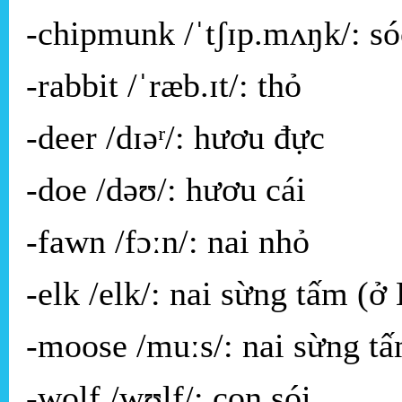
-chipmunk /ˈtʃɪp.mʌŋk/: só
-rabbit /ˈræb.ɪt/: thỏ
-deer /dɪəʳ/: hươu đực
-doe /dəʊ/: hươu cái
-fawn /fɔːn/: nai nhỏ
-elk /elk/: nai sừng tấm (
-moose /muːs/: nai sừng tấ
-wolf /wʊlf/: con sói