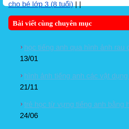
cho bé lớp 3 (8 tuổi)
|
|
Bài viết cùng chuyên mục
học tiếng anh qua hình ảnh rau 
13/01
hình ảnh tiếng anh các vật dụng
21/11
trẻ học từ vựng tiếng anh bằng
24/06