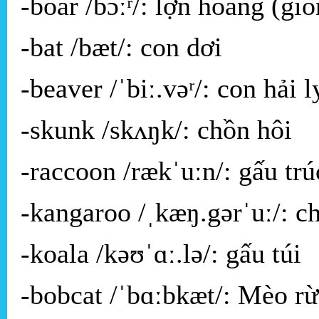
-boar /bɔːʳ/: lợn hoang (gi
-bat /bæt/: con dơi
-beaver /ˈbiː.vəʳ/: con hải l
-skunk /skʌŋk/: chồn hôi
-raccoon /rækˈuːn/: gấu tr
-kangaroo /ˌkæŋ.gərˈuː/: ch
-koala /kəʊˈɑː.lə/: gấu túi
-bobcat /ˈbɑːbkæt/: Mèo 