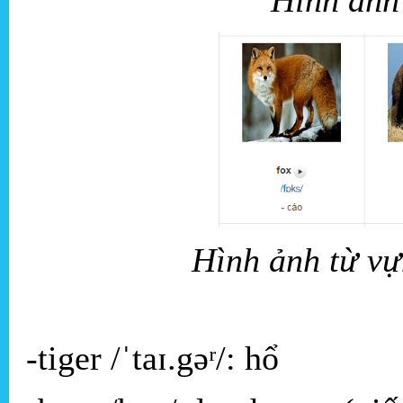
Hình ảnh từ vự
-tiger /ˈtaɪ.gəʳ/: hổ