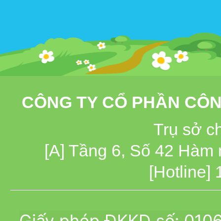
CÔNG TY CỔ PHẦN CÔN
Trụ sở c
[A] Tầng 6, Số 42 Hàm
[Hotline]
Giấy phép ĐKKD số: 010