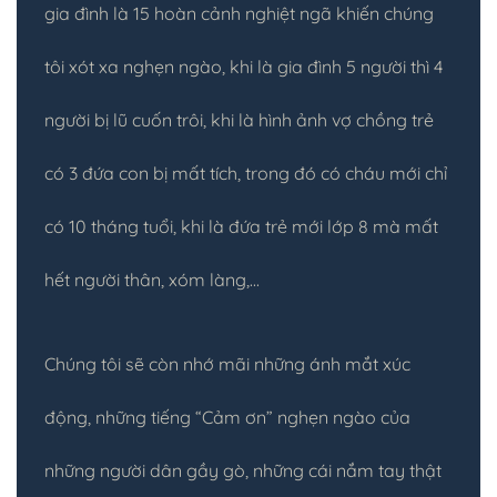
gia đình là 15 hoàn cảnh nghiệt ngã khiến chúng
tôi xót xa nghẹn ngào, khi là gia đình 5 người thì 4
người bị lũ cuốn trôi, khi là hình ảnh vợ chồng trẻ
có 3 đứa con bị mất tích, trong đó có cháu mới chỉ
có 10 tháng tuổi, khi là đứa trẻ mới lớp 8 mà mất
hết người thân, xóm làng,...
Chúng tôi sẽ còn nhớ mãi những ánh mắt xúc
động, những tiếng “Cảm ơn” nghẹn ngào của
những người dân gầy gò, những cái nắm tay thật