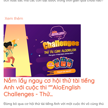
tích xuất sắc mà các con đạt được trong thời gian qua chưa nào?
Xem thêm
Nắm lấy ngay cơ hội thử tài tiếng
Anh với cuộc thi ""AloEnglish
Challenges - Thử...
Đừng bỏ qua cơ hội thử tài tiếng Anh với một cuộc thi vô cùng thú