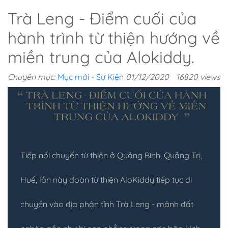
Trà Leng - Điểm cuối của
hành trình từ thiện hướng về
miền trung của Alokiddy.
Chuyên mục:
Mục mới - Sự Kiện
01/12/2020
16820 views
Tiếp nối chuyến từ thiện ở Quảng Bình, Quảng Trị,
Huế, lần này đoàn từ thiện AloKiddy tiếp tục di
chuyển vào địa phận tỉnh Trà Leng - mảnh đất