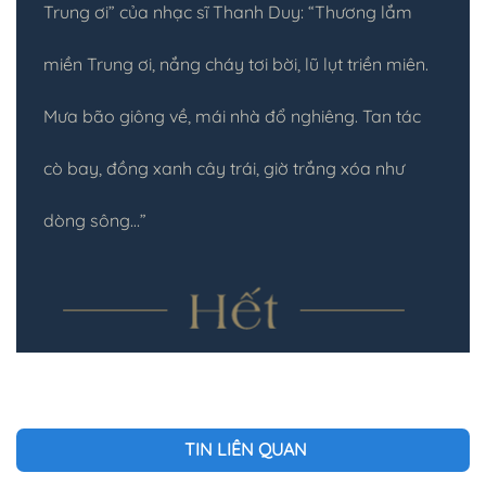
Trung ơi” của nhạc sĩ Thanh Duy: “Thương lắm
miền Trung ơi, nắng cháy tơi bời, lũ lụt triền miên.
Mưa bão giông về, mái nhà đổ nghiêng. Tan tác
cò bay, đồng xanh cây trái, giờ trắng xóa như
dòng sông…”
TIN LIÊN QUAN