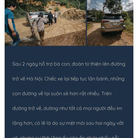
Sau 2 ngày hỗ trợ bà con, đoàn từ thiện lên đường
trở về Hà Nội. Chiếc xe lại tiếp tục lăn bánh, những
con đường về lại suôn sẻ hơn rất nhiều. Trên
đường trở về, dường như tất cả mọi người đều im
lặng hơn, có lẽ là do sự mệt mỏi sau hai ngày vất
vả, nhưng sự tĩnh lặng ấy còn ẩn chứa nhiều nỗi