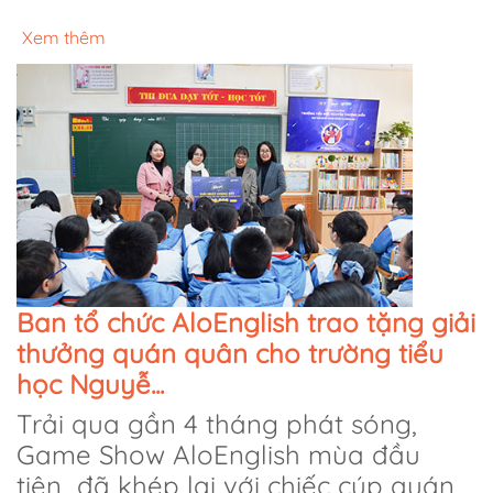
Xem thêm
Ban tổ chức AloEnglish trao tặng giải
thưởng quán quân cho trường tiểu
học Nguyễ...
Trải qua gần 4 tháng phát sóng,
Game Show AloEnglish mùa đầu
tiên đã khép lại với chiếc cúp quán