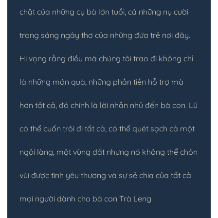
chặt của những cụ bà lớn tuổi, cả những nụ cười
trong sáng ngây thơ của những đứa trẻ nơi đây.
Hi vọng rằng điều mà chúng tôi trao đi không chỉ
là những món quà, những phần tiền hỗ trợ mà
hơn tất cả, đó chính là lời nhắn nhủ đến bà con. Lũ
có thể cuốn trôi đi tất cả, có thể quét sạch cả một
ngôi làng, một vùng đất nhưng nó không thể chôn
vùi được tình yêu thương và sự sẻ chia của tất cả
mọi người dành cho bà con Trà Leng