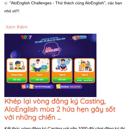
vị
"AloEnglish Challenges - Thử thách cùng AloEnglish", các bạn 
nhỏ ơi!!!
Xem thêm
Khép lại vòng đăng ký Casting,
AloEnglish mùa 2 hứa hẹn gây sốt
với những chiến ...
Kết thúc vòng đăng ký Casting với gần 1000 đội chơi đăng ký thi 