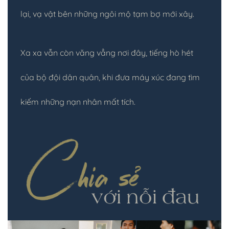
lại, vạ vật bên những ngôi mộ tạm bợ mới xây.
Xa xa vẫn còn văng vẳng nơi đây, tiếng hò hét
của bộ đội dân quân, khi đưa máy xúc đang tìm
kiếm những nạn nhân mất tích.