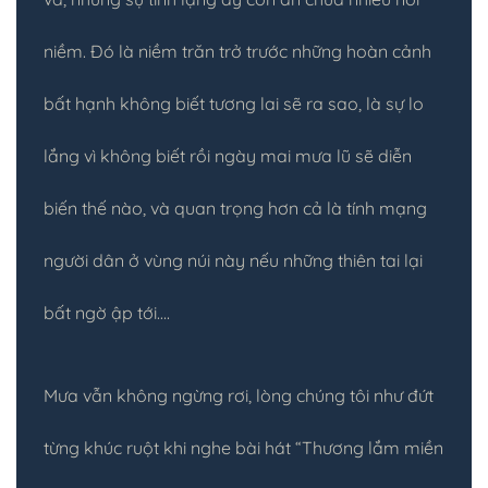
niềm. Đó là niềm trăn trở trước những hoàn cảnh
bất hạnh không biết tương lai sẽ ra sao, là sự lo
lắng vì không biết rồi ngày mai mưa lũ sẽ diễn
biến thế nào, và quan trọng hơn cả là tính mạng
người dân ở vùng núi này nếu những thiên tai lại
bất ngờ ập tới….
Mưa vẫn không ngừng rơi, lòng chúng tôi như đứt
từng khúc ruột khi nghe bài hát “Thương lắm miền