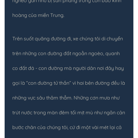
nghèo gần như bị san phẳng trong cơn bão kinh
hoàng của miền Trung.
Trên suốt quãng đường đi, xe chúng tôi di chuyển
trên những con đường đất ngoằn ngoèo, quanh
co đất đá - con đường mà người dân nơi đây hay
gọi là “con đường tử thần” vì hai bên đường đều là
những vực sâu thăm thẳm. Những cơn mưa như
trút nước trong màn đêm tối mịt mù như ngăn cản
bước chân của chúng tôi, cứ đi một vài mét lại cả