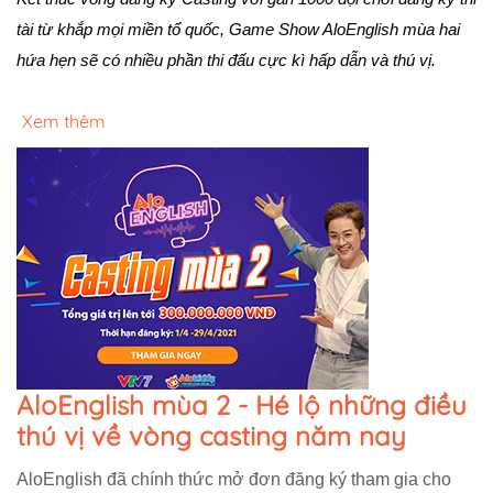
tài từ khắp mọi miền tổ quốc, Game Show AloEnglish mùa hai 
hứa hẹn sẽ có nhiều phần thi đấu cực kì hấp dẫn và thú vị.
Xem thêm
AloEnglish mùa 2 - Hé lộ những điều
thú vị về vòng casting năm nay
AloEnglish đã chính thức mở đơn đăng ký tham gia cho