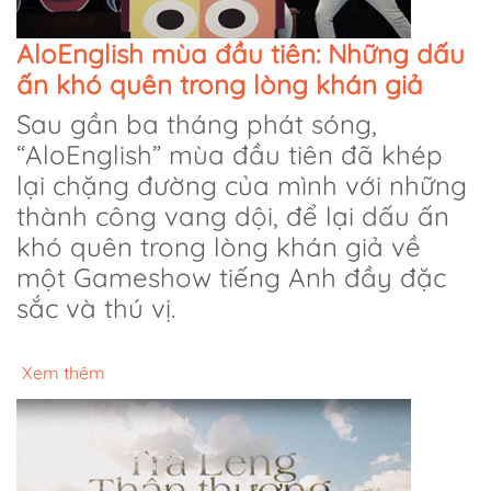
AloEnglish mùa đầu tiên: Những dấu
ấn khó quên trong lòng khán giả
Sau gần ba tháng phát sóng,
“AloEnglish” mùa đầu tiên đã khép
lại chặng đường của mình với những
thành công vang dội, để lại dấu ấn
khó quên trong lòng khán giả về
một Gameshow tiếng Anh đầy đặc
sắc và thú vị.
Xem thêm