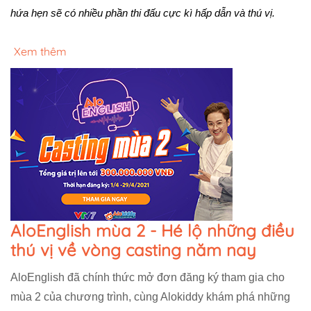
hứa hẹn sẽ có nhiều phần thi đấu cực kì hấp dẫn và thú vị.
Xem thêm
AloEnglish mùa 2 - Hé lộ những điều
thú vị về vòng casting năm nay
AloEnglish đã chính thức mở đơn đăng ký tham gia cho
mùa 2 của chương trình, cùng Alokiddy khám phá những