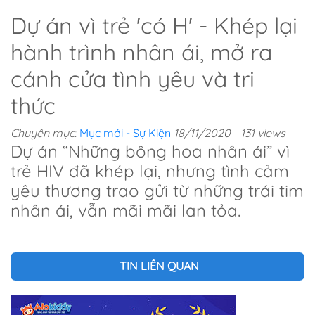
Dự án vì trẻ 'có H' - Khép lại
hành trình nhân ái, mở ra
cánh cửa tình yêu và tri
thức
Chuyên mục:
Mục mới - Sự Kiện
18/11/2020
131 views
Dự án “Những bông hoa nhân ái” vì
trẻ HIV đã khép lại, nhưng tình cảm
yêu thương trao gửi từ những trái tim
nhân ái, vẫn mãi mãi lan tỏa.
TIN LIÊN QUAN