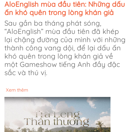
AloEnglish mùa đầu tiên: Những dấu
ấn khó quên trong lòng khán giả
Sau gần ba tháng phát sóng,
“AloEnglish” mùa đầu tiên đã khép
lại chặng đường của mình với những
thành công vang dội, để lại dấu ấn
khó quên trong lòng khán giả về
một Gameshow tiếng Anh đầy đặc
sắc và thú vị.
Xem thêm