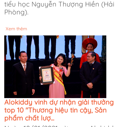
tiểu học Nguyễn Thượng Hiền (Hải
Phòng).
Xem thêm
Alokiddy vinh dự nhận giải thưởng
top 10 "Thương hiệu tin cậy, Sản
phẩm chất lượ...