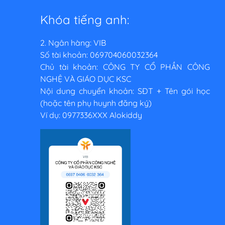
Khóa tiếng anh:
2. Ngân hàng: VIB
Số tài khoản: 069704060032364
Chủ tài khoản: CÔNG TY CỔ PHẦN CÔNG
NGHỆ VÀ GIÁO DỤC KSC
Nội dung chuyển khoản: SĐT + Tên gói học
(hoặc tên phụ huynh đăng ký)
Ví dụ: 0977336XXX Alokiddy