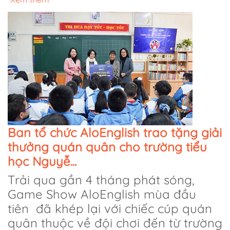
Ban tổ chức AloEnglish trao tặng giải
thưởng quán quân cho trường tiểu
học Nguyễ...
Trải qua gần 4 tháng phát sóng,
Game Show AloEnglish mùa đầu
tiên đã khép lại với chiếc cúp quán
quân thuộc về đội chơi đến từ trường