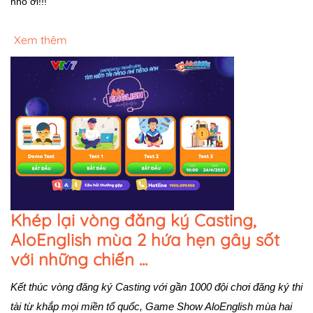
nhỏ ơi!!!
Xem thêm
Khép lại vòng đăng ký Casting,
AloEnglish mùa 2 hứa hẹn gây sốt
với những chiến ...
Kết thúc vòng đăng ký Casting với gần 1000 đội chơi đăng ký thi 
tài từ khắp mọi miền tổ quốc, Game Show AloEnglish mùa hai 